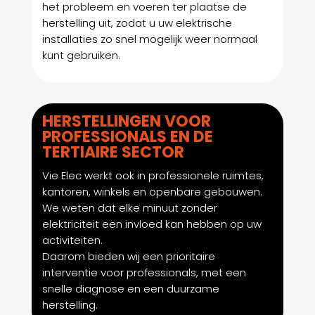
het probleem en voeren ter plaatse de
herstelling uit, zodat u uw elektrische
installaties zo snel mogelijk weer normaal
kunt gebruiken.
HERSTELLINGEN VOOR
PROFESSIONALS EN DE
TERTIAIRE SECTOR
Vie Elec werkt ook in professionele ruimtes,
kantoren, winkels en openbare gebouwen.
We weten dat elke minuut zonder
elektriciteit een invloed kan hebben op uw
activiteiten.
Daarom bieden wij een prioritaire
interventie voor professionals, met een
snelle diagnose en een duurzame
herstelling.