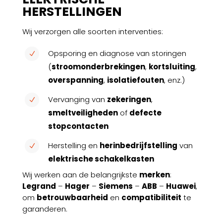
HERSTELLINGEN
Wij verzorgen alle soorten interventies:
Opsporing en diagnose van storingen
N
(
stroomonderbrekingen
,
kortsluiting
,
overspanning
,
isolatiefouten
, enz.)
Vervanging van
zekeringen
,
N
smeltveiligheden
of
defecte
stopcontacten
Herstelling en
herinbedrijfstelling
van
N
elektrische schakelkasten
Wij werken aan de belangrijkste
merken
:
Legrand
–
Hager
–
Siemens
–
ABB
–
Huawei
,
om
betrouwbaarheid
en
compatibiliteit
te
garanderen.