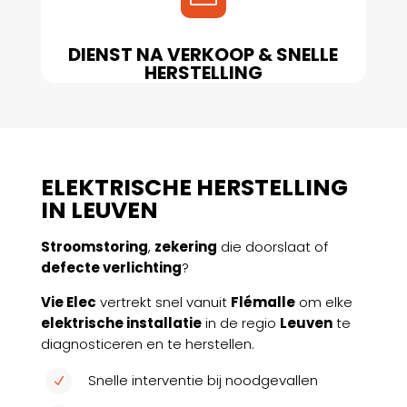
DIENST NA VERKOOP & SNELLE
HERSTELLING
Doeltreffende herstelling voor uw comfort
en veiligheid.
ELEKTRISCHE HERSTELLING
IN LEUVEN
Stroomstoring
,
zekering
die doorslaat of
defecte verlichting
?
Vie Elec
vertrekt snel vanuit
Flémalle
om elke
elektrische installatie
in de regio
Leuven
te
diagnosticeren en te herstellen.
Snelle interventie bij noodgevallen
N