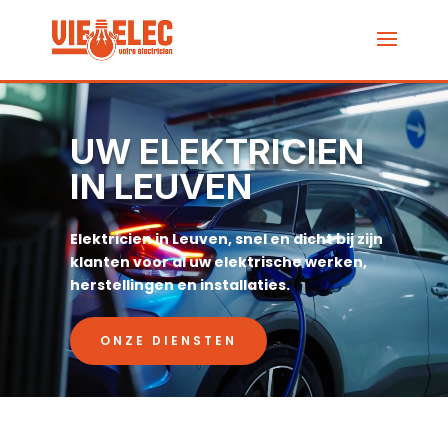
Videospeler
UW ELEKTRICIEN
IN LEUVEN
Elektricien in Leuven, snel en dicht bij zijn
klanten voor al uw elektrische werken,
herstellingen en installaties.
ONZE DIENSTEN