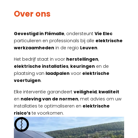
Over ons
Gevestigd in Flémalle
, ondersteunt
Vie Elec
particulieren en professionals bij alle
elektrische
werkzaamheden
in de regio
Leuven
.
Het bedrijf staat in voor
herstellingen
,
elektrische installaties
,
keuringen
en de
plaatsing van
laadpalen
voor
elektrische
voertuigen
.
Elke interventie garandeert
veiligheid
,
kwaliteit
en
naleving van de normen
, met advies om uw
installaties te optimaliseren en
elektrische
risico’s
te voorkomen.