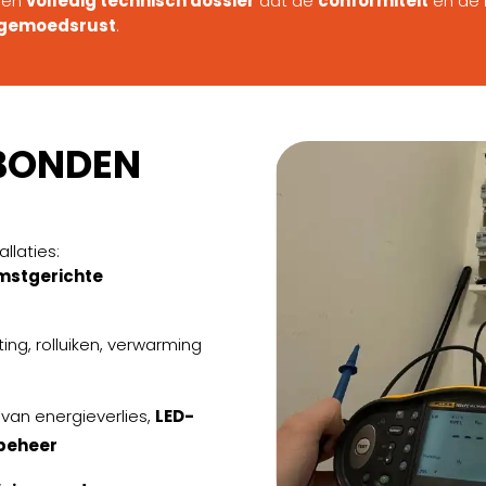
 een
volledig technisch dossier
dat de
conformiteit
en de
e gemoedsrust
.
BONDEN
allaties:
mstgerichte
ting, rolluiken, verwarming
 van energieverlies,
LED-
beheer