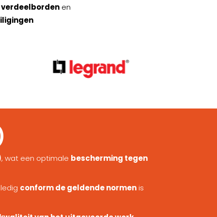
n verdeelborden
en
iligingen
)
)
, wat een optimale
bescherming tegen
lledig
conform de geldende normen
is