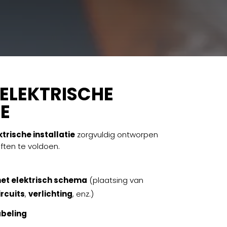
 ELEKTRISCHE
IE
ktrische installatie
zorgvuldig ontworpen
ten te voldoen.
et elektrisch schema
(plaatsing van
ircuits
,
verlichting
, enz.)
abeling