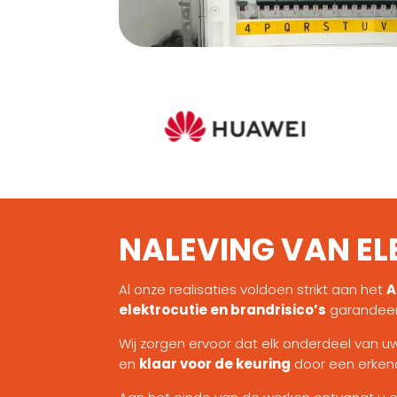
NALEVING VAN EL
Al onze realisaties voldoen strikt aan het
A
elektrocutie en brandrisico’s
garandeer
Wij zorgen ervoor dat elk onderdeel van uw
en
klaar voor de keuring
door een erken