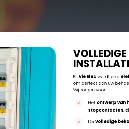
VOLLEDIGE
INSTALLAT
Bij
Vie Elec
wordt elke
ele
om perfect aan uw behoef
Wij zorgen voor :
Het
ontwerp van h
N
stopcontacten
,
c
De
volledige bek
N