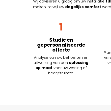
Wij adviseren u graag om uw installatie
zu
maken, terwijl uw
dagelijks comfort
word
1
Studie en
gepersonaliseerde
offerte
Plan
Analyse van uw behoeften en
van
uitwerking van een
oplossing
v
op maat
voor uw woning of
bedrijfsruimte.