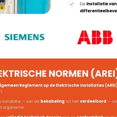
De
installatie va
N
differentieelbeve
EKTRISCHE NORMEN (AREI
lgemeen Reglement op de Elektrische Installaties (AREI
t.
 installatie — van de
bekabeling
tot het
verdeelbord
— vo
d organisme.