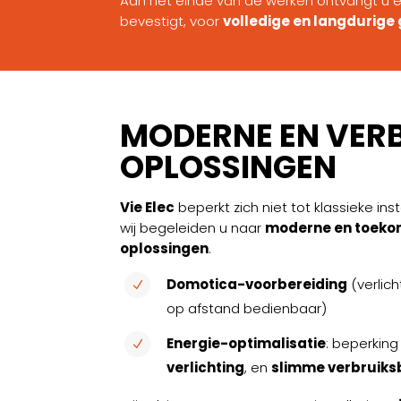
Aan het einde van de werken ontvangt u
bevestigt, voor
volledige en langdurig
MODERNE EN VER
OPLOSSINGEN
Vie Elec
beperkt zich niet tot klassieke inst
wij begeleiden u naar
moderne en toeko
oplossingen
.
Domotica-voorbereiding
(verlich
N
op afstand bedienbaar)
Energie-optimalisatie
: beperking
N
verlichting
, en
slimme verbruiks