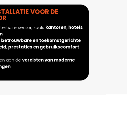
STALLATIE VOOR DE
OR
tertiaire sector, zoals
kantoren, hotels
n
.
, betrouwbare en toekomstgerichte
heid, prestaties en gebruikscomfort
oen aan de
vereisten van moderne
ingen
.