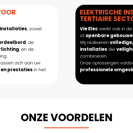
 VOOR
ELEKTRISCHE IN
TERTIAIRE SECT
installaties
, zowel
Vie Elec
werkt ook in de 
of
openbare gebouwe
verdeelbord
, de
Wij realiseren
volledige
lichting
, en de
installaties
die
veilig
ing.
combineren.
 passen zich aan uw
Onze oplossingen vold
 en prestaties
in het
professionele omgev
ONZE VOORDELEN