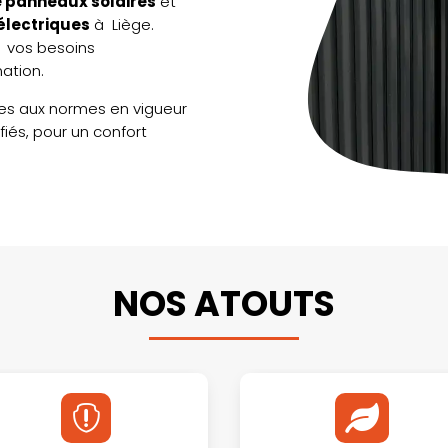
e panneaux solaires
et
électriques
à Liège.
à vos besoins
ation.
mes aux normes en vigueur
fiés, pour un confort
NOS ATOUTS

